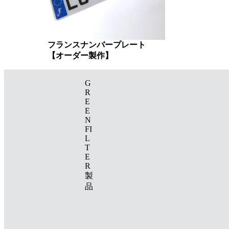
フランスナンバープレート
【オーダー製作】
G
R
E
E
N
FI
L
T
E
R
製
品