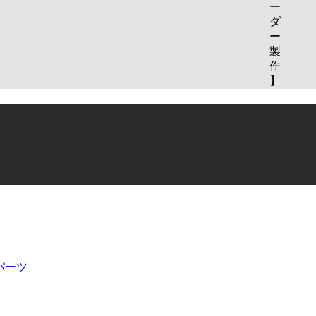
ー
ダ
ー
製
作
】
ムパーツ