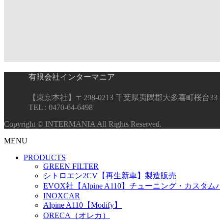
有限会社インターマニア
【東京本社】〒298-0213 千葉県夷隅郡大多喜町桜台33
TEL : 0470-64-6498
Copyright © INTERMANIA All Rights Reserved.
MENU
PRODUCTS
GREEN FILTER
シトロエン2CV【再生新車】製造販売
EVOX社【Alpine A110】チューニング・カスタ
INOXCAR
Alpine A110【Modify】
ORECA（オレカ）