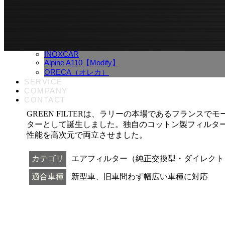
コ
ナ
ン
ビ
PRODUCTS
テ
ゲ
GREEN FILTER
ン
ー
シトロエン2CV【再生新車】製造販売
ツ
シ
EVOX社【Alpine A110】チューニング・カスタムパ
INOXCAR
へ
ョ
Alpine A110【Modify】
ス
ン
ORECA（オレカ）
キ
に
SERVICE
ッ
移
COMPANY
プ
動
CONTACT
GREEN FILTERは、ラリーの本場であるフランス
ターとして誕生しました。独自のコットン製フィルタ
性能を高次元で両立させました。
カテゴリ
エアフィルター（純正交換型・ダイレクト
適合車種
新型車、旧車問わず幅広い車種に対応