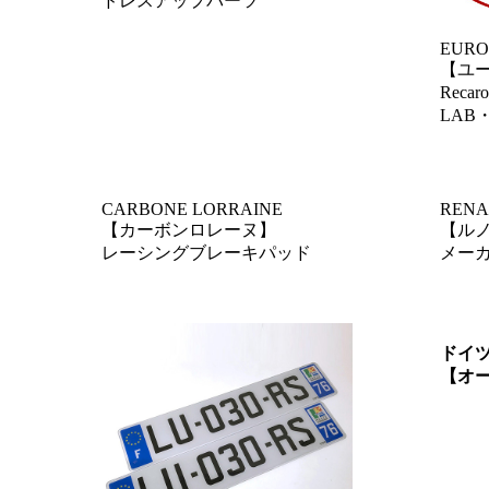
ドレスアップパーツ
EURO
【ユ
Reca
LAB
CARBONE LORRAINE
RENA
【カーボンロレーヌ】
【ル
レーシングブレーキパッド
メー
ドイ
【オ