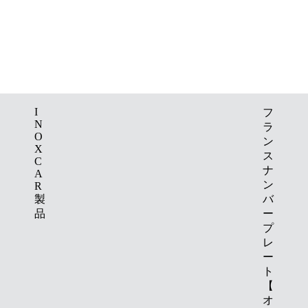
I
フ
N
ラ
O
ン
X
ス
C
ナ
A
ン
R
製
バ
品
ー
プ
レ
ー
ト
【
オ