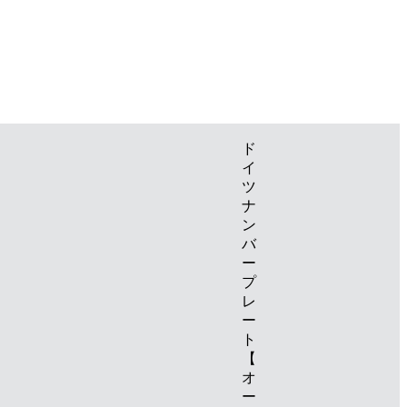
ド
イ
ツ
ナ
ン
バ
ー
プ
レ
ー
ト
【
オ
ー